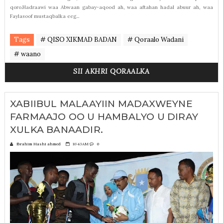
qoro.Hadraawi waa Abwaan gabay-aqood ah, waa aftahan hadal abuur ah, waa
Faylasoof mustaqbalka eeg...
Tags
# QISO XIKMAD BADAN
# Qoraalo Wadani
# waano
SII AKHRI QORAALKA
XABIIBUL MALAAYIIN MADAXWEYNE
FARMAAJO OO U HAMBALYO U DIRAY
XULKA BANAADIR.
Ibrahim Hashi ahmed
10:43 AM
0