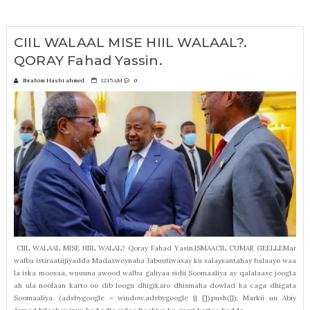
CIIL WALAAL MISE HIIL WALAAL?.
QORAY Fahad Yassin.
Ibrahim Hashi ahmed
12:15 AM
0
CIIL WALAAL MISE HIIL WALAL? Qoray Fahad Yasin.ISMAACIL CUMAR GEELLEMar
walba istiraatiijiyadda Madaxweynaha Jabuutiwaxay ku salaysantahay balaayo waa
la iska moosaa, wuuuna awood walba galiyaa sidii Soomaaliya ay qalalaase joogta
ah ula noolaan karto oo dib loogu dhigikaro dhismaha dowlad ka caga dhigata
Soomaaliya. (adsbygoogle = window.adsbygoogle || []).push({}); Markii uu Abiy