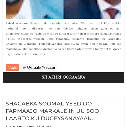
Raisul wasaare Hamze hala gaarsiiyo warqadan. Waa warqadii iigu yaabka
badnayd uguna dheerayd ee aan Akhriyo anigoon ogayn goor oo aan
dhammeeyey.Fahad Yasin oo Warqad furan u diray Raisal Wasaare Hamza.Mudane
Ra’iisul Wasaare, waxaan kugu salaamay, salaanta islaamka ee Asalaamu
Calalaykum Waraxma Tullaahi.Salaanta kadib.Waa fariin aan hawada kuu soo
marsiinayo laba sababood dartood.Waa tan koowaadee; waxaa tahay qof xil qaran
haya, sidaas darteedna waa...
Tags
# Qoraalo Wadani
SII AKHRI QORAALKA
SHACABKA SOOMALIYEED OO
FARMAAJO MARKALE IN UU SOO
LAABTO KU DUCEYSANAYAAN.
Ibrahim Hashi ahmed
3:16 AM
0