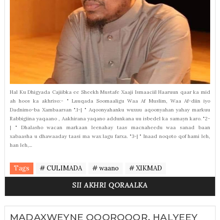
Hal Ku Dhigyada Cajiibka ee Sheekh Mustafe Xaaji Ismaaciil Haaruun qaar ka mid
ah hoos ka akhriso:- " Luuqada Soomaaligu Waa Af Muslim, Waa Af-diin iyo
Dadnimo-ba Xambaarsan ".1-| " Aqoonyahanku wuxuu aqoonyahan yahay markuu
Rabbigiina yaqaano , Aakhirana yaqano addunkana uu isbedel ka samayn karo. "2-
| " Dhalasho wacan markaan leenahay taas macnaheedu waa sanad baan
xabaasha u dhawaaday taasi ma wax lagu farxa. "3-| " Inaad noqoto qof hami leh,
han leh,...
Tags
# CULIMADA
# waano
# XIKMAD
SII AKHRI QORAALKA
MADAXWEYNE QOORQOOR, HALYEEY