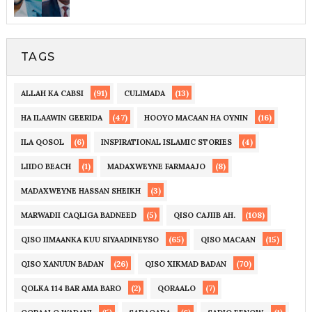
TAGS
(91)
(13)
ALLAH KA CABSI
CULIMADA
(47)
(16)
HA ILAAWIN GEERIDA
HOOYO MACAAN HA OYNIN
(6)
(4)
ILA QOSOL
INSPIRATIONAL ISLAMIC STORIES
(1)
(8)
LIIDO BEACH
MADAXWEYNE FARMAAJO
(3)
MADAXWEYNE HASSAN SHEIKH
(5)
(108)
MARWADII CAQLIGA BADNEED
QISO CAJIIB AH.
(65)
(15)
QISO IIMAANKA KUU SIYAADINEYSO
QISO MACAAN
(26)
(70)
QISO XANUUN BADAN
QISO XIKMAD BADAN
(2)
(7)
QOLKA 114 BAR AMA BARO
QORAALO