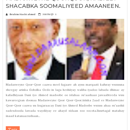
SHACABKA SOOMALIYEED AMAANEEN.
Ibrahim Hashi ahmed
3:00 PM
1
Madaxweyne Qoor-Qoor caawa meel fagaare ah ayuu marqaati kafuray wuxuuna
sheegay arinka Gobolka Gedo in laga heshiiyay waliba iyadoo labada dhinac ay
kafadhiyaan Dani iyo Ahmed madoobe oo islahaa su'aashaas jawaabteeda wuu
kawareegsan doonaa Madaxweyne Qoor Qoor-Qoor.Arinka 2aad ee Madaxweyne
Qoor-Qoor caawa uu kugaraacay Dani iyo Ahmed Madoobe wuxuu ahaa su'aashii
sadexdooda lawada waydiiyay ee ahayd sidaan soo socota.Suurtagal matahay
inaad katanaazushaan...
Tags