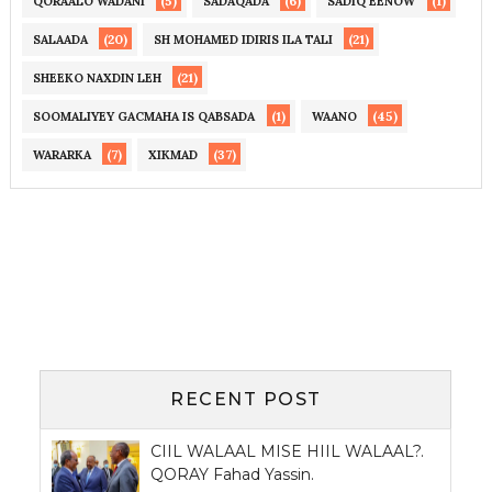
(5)
(6)
(1)
QORAALO WADANI
SADAQADA
SADIQ EENOW
(20)
(21)
SALAADA
SH MOHAMED IDIRIS ILA TALI
(21)
SHEEKO NAXDIN LEH
(1)
(45)
SOOMALIYEY GACMAHA IS QABSADA
WAANO
(7)
(37)
WARARKA
XIKMAD
RECENT POST
CIIL WALAAL MISE HIIL WALAAL?.
QORAY Fahad Yassin.