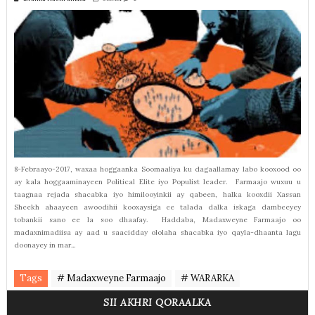
8-Febraayo-2017, waxaa hoggaanka Soomaaliya ku dagaallamay labo kooxood oo
ay kala hoggaaminayeen Political Elite iyo Populist leader. Farmaajo wuxuu u
taagnaa rejada shacabka iyo himilooyinkii ay qabeen, halka kooxdii Xassan
Sheekh ahaayeen awoodihii kooxaysiga ee talada dalka iskaga dambeeyey
tobankii sano ee la soo dhaafay. Haddaba, Madaxweyne Farmaajo oo
madaxnimadiisa ay aad u saacidday ololaha shacabka iyo qayla-dhaanta lagu
doonayey in mar...
Tags
# Madaxweyne Farmaajo
# WARARKA
SII AKHRI QORAALKA