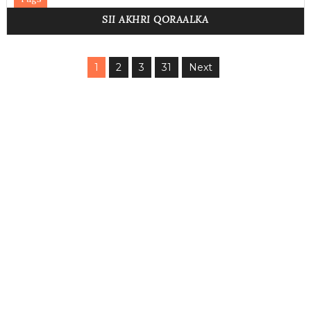
SII AKHRI QORAALKA
1
2
3
31
Next