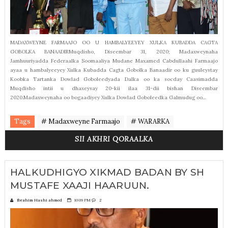
MADAXWEYNE FARMAAJO OO U HAMBALYEEYEY XULKA KUBADDA CAGTA
GOBOLKA BANAADIRMuqdisho, Diseembar 31, 2020; Madaxweynaha
Jamhuuriyadda Federaalka Soomaaliya Mudane Maxamed Cabdullaahi Farmaajo
ayaa u hambalyeeyey Xulka Kubadda Cagta Gobolka Banaadir oo ku guuleystay
Koobka Tartanka Dowlad Goboleedyada Dalka oo ka socday Caasimadda
Muqdisho intii u dhaxeysay 20-kii ilaa 31-dii bishan Diseembar
2020.Madaxweynaha oo bogaadiyey Xulka Dowlad Goboleedka Galmudug oo...
Tags
# Madaxweyne Farmaajo
# WARARKA
SII AKHRI QORAALKA
HALKUDHIGYO XIKMAD BADAN BY SH
MUSTAFE XAAJI HAARUUN.
Ibrahim Hashi ahmed
10:09 PM
2