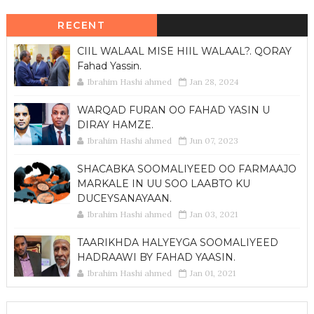
RECENT
CIIL WALAAL MISE HIIL WALAAL?. QORAY
Fahad Yassin.
Ibrahim Hashi ahmed
Jan 28, 2024
WARQAD FURAN OO FAHAD YASIN U
DIRAY HAMZE.
Ibrahim Hashi ahmed
Jun 07, 2023
SHACABKA SOOMALIYEED OO FARMAAJO
MARKALE IN UU SOO LAABTO KU
DUCEYSANAYAAN.
Ibrahim Hashi ahmed
Jan 03, 2021
TAARIKHDA HALYEYGA SOOMALIYEED
HADRAAWI BY FAHAD YAASIN.
Ibrahim Hashi ahmed
Jan 01, 2021