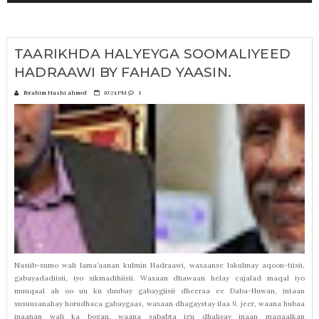
TAARIKHDA HALYEYGA SOOMALIYEED
HADRAAWI BY FAHAD YAASIN.
Ibrahim Hashi ahmed
10:24 PM
1
Nasiib-xumo wali lama’aanan kulmin Hadraawi, waxaanse lakulmay aqoon-tiisii,
gabayadadiisii, iyo xikmadihiisii. Waxaan dhawaan helay cajalad maqal iyo
muuqaal ah oo uu ku duubay gabaygiisii dheeraa ee Daba-Huwan, intaan
xusuusanahay horudhaca gabaygaas, waxaan dhagaystay ilaa 9. jeer, waana hubaa
inaanan wali ka bogan, waana sababta igu dhalisay inaan maqaalkan