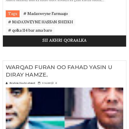
Axmed bilaabay inuu ka hadlo sidee Itoobiya ku gaari kartaa badda,...
Tags
# Madaxweyne Farmaajo
# MADAXWEYNE HASSAN SHEIKH
# qolka 114 bar ama baro
SII AKHRI QORAALKA
WARQAD FURAN OO FAHAD YASIN U
DIRAY HAMZE.
Ibrahim Hashi ahmed
9:34 AM
0