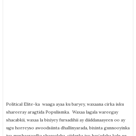
Political Elite-ka waaga ayaa ku baryey, waxaana cirka isku
shareeray aragtida Populismka. Waxaa lagala wareegay
shacabkii, waxaa la bixiyey fursadihii ay diiddanaayeen oo ay
ugu horreyso awoodsiinta dhallinyarada, bixinta gunnooyinka
iyo mushaaraadka shaqaalaha, ciidanka iyo hay’adaha kale ee