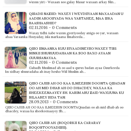
wuxuu yiri:- Waxaan soo galay Masar waxaan arkay Nin…
QISADII NAZIID: WAXEY I WEYDIIYAAN MAXAADAN U
AADIN AROOSYADA WAA YARTAHEE, MAA ISKA
BAASHAASHID?
02.11.2016 - 0 Comments
Waxay tidhi Aabe waxuu geeriyooday aniga oo yar, waxaan
ahaa Yaraanka Hooyaday, isla markaana Ilmaheeda…
QISO IIMAANKA KUU SIYAADINEYSO:WAXEY TIRI:
NINKII SHURUUDAHAAN KA SOO BAXO AYAAN
GUURSANAYAA.
02.11.2016 - 0 Comments
Gabadh Muslimad ah oo aad u qurux badan ayaa Guurkeeda
ku xidhay shuuradaha ah inay hesho Wiil Muslim ah…
QISO CAJIIB AH OO KAA ILMEESIIN DOONTA QISADAN
OO AH MID DHAB AH OO DHACDEY, WAXAA KA
SHEEKEENAAYEY SH. KARIM ABU ZAID WAXUUNA KU
BILAABEY SIDA TAN:
28.09.2013 - 0 Comments
QISO CAJIIB AH OO KAA ILMEESIIN DOONTAQisadan oo ah mid dhab ah oo
dhacdey, waxaa ka sheekeenaayey Sh.…
QISO CAJIIB AH. (BOQORKII KA CARARAY
BOQORTOOYADIISII).