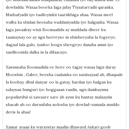
dowladda. Waxaa boorka laga jafay Tiyaatarradii qaranka,
Madxafyadii iyo taalloyinkii taariikhiga ahaa. Waxaa meel
walba ka shidan heesaha waddaniyadda iyo halganka. Waxaa
laga jawaabay wixii Soomaalidu ay muddada dheer ku
taamaysay oo ay ugu horreyso in shisheeyaha la fogeeyo,
dagaal lala galo, iyadoo loogu sheegeyo danaha amni iyo
xasilloonida dalka in la difaacayo.
Xasuusaha Soomaalida ee hore oo tagay waxaa lagu daray
Mooshin , Gabre, beesha caalamka oo saxiixayaal ah, dhaqaale
la boobay, dhul danyar oo la gatay, hardan iyo halgan ku
salaysan hunguri iyo hoggaaan raadis, ugu dambaynna
populistihii si xawaare sare ah ayuu ku hantay malaayiin
shacab ah oo duruufaha nolosha iyo dowlad-xumada muddo
deris la ahaa!
Xamar ayaan ku waraystay maalin dhawayd Askari goob