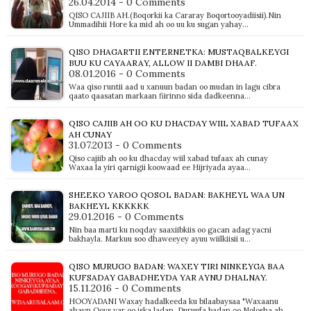
26.04.2014 - 0 Comments
QISO CAJIIB AH.(Boqorkii ka Cararay Boqortooyadiisii).Nin
Ummadihii Hore ka mid ah oo uu ku sugan yahay…
QISO DHAGARTII ENTERNETKA: MUSTAQBALKEYGI
BUU KU CAYAARAY, ALLOW II DAMBI DHAAF.
08.01.2016 - 0 Comments
Waa qiso runtii aad u xanuun badan oo mudan in lagu cibra
qaato qaasatan markaan fiirinno sida dadkeenna…
QISO CAJIIB AH OO KU DHACDAY WIIL XABAD TUFAAX
AH CUNAY
31.07.2013 - 0 Comments
Qiso cajiib ah oo ku dhacday wiil xabad tufaax ah cunay
Waxaa la yiri qarnigii koowaad ee Hijriyada ayaa…
SHEEKO YAROO QOSOL BADAN: BAKHEYL WAA UN
BAKHEYL KKKKKK
29.01.2016 - 0 Comments
Nin baa marti ku noqday saaxiibkiis oo gacan adag yacni
bakhayla. Markuu soo dhaweeyey ayuu wiilkiisii u…
QISO MURUGO BADAN: WAXEY TIRI NINKEYGA BAA
KUFSADAY GABADHEYDA YAR AYNU DHALNAY.
15.11.2016 - 0 Comments
HOOYADANI Waxay hadalkeeda ku bilaabaysaa "Waxaanu
ahayn Qoys yar oo iska ladan, Duruufa badan oo Nolosha ah…