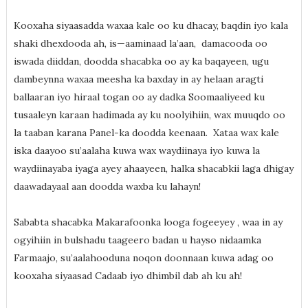
Kooxaha siyaasadda waxaa kale oo ku dhacay, baqdin iyo kala
shaki dhexdooda ah, is—aaminaad la’aan, damacooda oo
iswada diiddan, doodda shacabka oo ay ka baqayeen, ugu
dambeynna waxaa meesha ka baxday in ay helaan aragti
ballaaran iyo hiraal togan oo ay dadka Soomaaliyeed ku
tusaaleyn karaan hadimada ay ku noolyihiin, wax muuqdo oo
la taaban karana Panel-ka doodda keenaan. Xataa wax kale
iska daayoo su’aalaha kuwa wax waydiinaya iyo kuwa la
waydiinayaba iyaga ayey ahaayeen, halka shacabkii laga dhigay
daawadayaal aan doodda waxba ku lahayn!
Sababta shacabka Makarafoonka looga fogeeyey , waa in ay
ogyihiin in bulshadu taageero badan u hayso nidaamka
Farmaajo, su’aalahooduna noqon doonnaan kuwa adag oo
kooxaha siyaasad Cadaab iyo dhimbil dab ah ku ah!