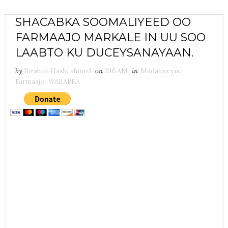
SHACABKA SOOMALIYEED OO
FARMAAJO MARKALE IN UU SOO
LAABTO KU DUCEYSANAYAAN.
by
Ibrahim Hashi ahmed
on
3:16 AM
in
Madaxweyne
Farmaajo
,
WARARKA