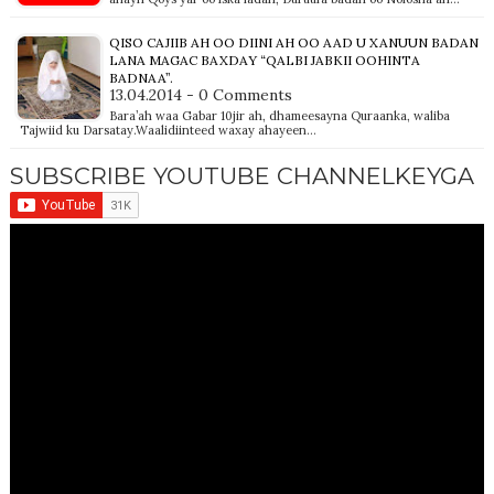
QISO CAJIIB AH OO DIINI AH OO AAD U XANUUN BADAN
LANA MAGAC BAXDAY “QALBI JABKII OOHINTA
BADNAA”.
13.04.2014 - 0 Comments
Bara’ah waa Gabar 10jir ah, dhameesayna Quraanka, waliba
Tajwiid ku Darsatay.Waalidiinteed waxay ahayeen…
SUBSCRIBE YOUTUBE CHANNELKEYGA