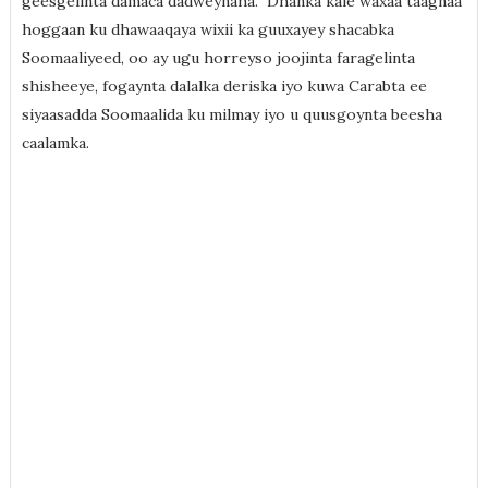
geesgelinta damaca dadweynaha. Dhanka kale waxaa taagnaa
hoggaan ku dhawaaqaya wixii ka guuxayey shacabka
Soomaaliyeed, oo ay ugu horreyso joojinta faragelinta
shisheeye, fogaynta dalalka deriska iyo kuwa Carabta ee
siyaasadda Soomaalida ku milmay iyo u quusgoynta beesha
caalamka.