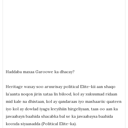
Haddaba maxaa Garoowe ka dhacay?
Heritage waxay soo aruurisay political Elite-kii aan shaqo
la’aanta noqon jirin xataa lix bilood, kol ay xukuumad ridaan
mid kale na dhistaan, kol ay qandaraas iyo mashaariic qaateen
iyo kol ay dowlad iyagu leeyihiin hirgeliyaan, taas oo aan ka
jawaabayn baahida shacabka bal se ka jawaabaysa baahida
kooxda siyaasadda (Political Elite-ka).