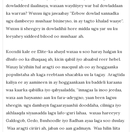
dowladdeed ilaalinaya, waxaan waydiiyey war bal dowladdaan
ka warran? Wuxuu iigu jawaabay ”Eebow dowlad sannadka
ugu dambeeyo mushaar bixineyso, in ay tagto khalad waaye”.
Wuxuu ii sheegey in dowladihii hore midda ugu yar uu ku
leeyahey siddeed bilood oo mushaar ah.
Kooxdii kale ee Elite-ka ahayd waxaa u soo haray halgan ku
dhufo oo ka dhaqaaq ah, kicin qabiil iyo abaabul reer hebel.
Waxay la’yihiin hal aragti oo macquul ah oo ay hoggaanka
populistaha ah kaga reebtaan shacabka uu la tagay. Aragtida
kaliya ee ay aamineen in ay hoggaankaan ku baddeli karaana
waa kaarka qabiilka iyo qabyaaladda, ”innagaa la inoo jeedaa,
waxa aan haysanno aan ku fara-adeygno, yaan been laguu
sheegin. ugu dambayn fagaarayaashii dooddaha, cilmiga iyo
akhlaaqda siyaasadda lagu lafo-guri lahaa, waxaa hareeyey
Galdogob, Gedo, Buuhoodle iyo Badhan ayaa laga soo duulay.
Waa aragti ciriiri ah, jaban oo aan gadmayn. Waa hilin liita