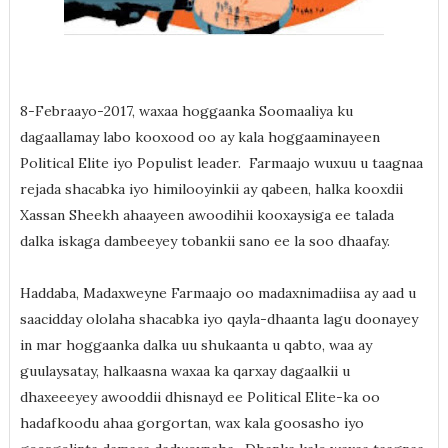
8-Febraayo-2017, waxaa hoggaanka Soomaaliya ku
dagaallamay labo kooxood oo ay kala hoggaaminayeen
Political Elite iyo Populist leader. Farmaajo wuxuu u taagnaa
rejada shacabka iyo himilooyinkii ay qabeen, halka kooxdii
Xassan Sheekh ahaayeen awoodihii kooxaysiga ee talada
dalka iskaga dambeeyey tobankii sano ee la soo dhaafay.
Haddaba, Madaxweyne Farmaajo oo madaxnimadiisa ay aad u
saacidday ololaha shacabka iyo qayla-dhaanta lagu doonayey
in mar hoggaanka dalka uu shukaanta u qabto, waa ay
guulaysatay, halkaasna waxaa ka qarxay dagaalkii u
dhaxeeeyey awooddii dhisnayd ee Political Elite-ka oo
hadafkoodu ahaa gorgortan, wax kala goosasho iyo