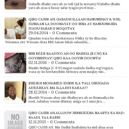
Gabadh dhalin yaro ah oo wiil Qol la seexatey?Gabdho dhalin
yaro ah ayaa u baxay safar iyagoo jecel inay…
QISO CAJIIB AH; GABADH ILLAAH HANUNSHAY & WIIL
XUMAAN LA DOONAYAY OO ISNA AY HANUUNKIISA
IYADU SABAB U NOQOTAY.
29.04.2014 - 0 Comments
Qisadan waxa ka sheekaynaya Wiilka Ay ku dhacday.
Wuxuuna yiri: Waxaan Ahaa Mid Aanan tukan salaadda,…
NIN REER BAADIYO AH OO NABIGA (S.C.W) KA
OOYINSIIYAY! QISO KAA OOYIN DOONTA!
02.11.2016 - 0 Comments
Maalin Nabiga (C S W) isagoo xaalada dadka eeg'eegaya,
waxa ay ku howlanyihiin fiirinaya ayuu maqlay nin…
SHEIKH MOHAMED IDIRIS ILA TALI. URUGADA
ADEERKAY..MA ILLAAWI KARAA??
28.12.2014 - 0 Comments
Sheekh Waxaan ahay nin dhalinyara ah oo Soomaaliya ku
nool, Aabahay wuxuu dhintay aniga oo 3 sano jira..…
QISO CAJIIB AH.ALLOOW JISMIGEENA NAARTA KA BAD-
BAADI, YAA RABBI
12.11.2013 - 0 Comments
QISO CAJIIB AH. Nin Dadkii Saalixiinta ka mid ahaa ayaa