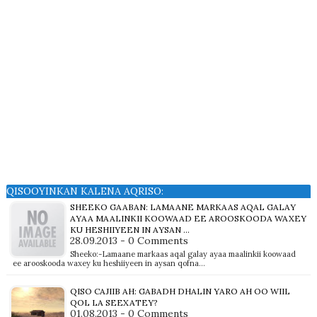
QISOOYINKAN KALENA AQRISO:
SHEEKO GAABAN: LAMAANE MARKAAS AQAL GALAY
AYAA MAALINKII KOOWAAD EE AROOSKOODA WAXEY
KU HESHIIYEEN IN AYSAN ...
28.09.2013 - 0 Comments
Sheeko:-Lamaane markaas aqal galay ayaa maalinkii koowaad
ee arooskooda waxey ku heshiiyeen in aysan qofna…
QISO CAJIIB AH: GABADH DHALIN YARO AH OO WIIL
QOL LA SEEXATEY?
01.08.2013 - 0 Comments