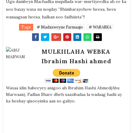
Ugu dambeyn Machadka nuqullada war-murtiyeedka ah ee ka
soo baxay waxa uu noqday ”Shimbarayohow heesa, hees
wanaagsan heesa, halkan soo fadhiista”!!
Tags
# Madaxweyne Farmaajo
# WARARKA
MULKIILAHA WEBKA
Ibrahim Hashi ahmed
Waxaa idin habeeyey anigoo ah Ibrahim Hashi Ahmed(Abu
Marwaan), Fadlan Share dheh saaxibadaa la wadaag hadii ay
ka heshay qisooyinka aan so galiyo.