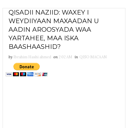
QISADII NAZIID: WAXEY I
WEYDIIYAAN MAXAADAN U
AADIN AROOSYADA WAA
YARTAHEE, MAA ISKA
BAASHAASHID?
by
Ibrahim Hashi ahmed
on
2:02 AM
in
QISO MACAAN