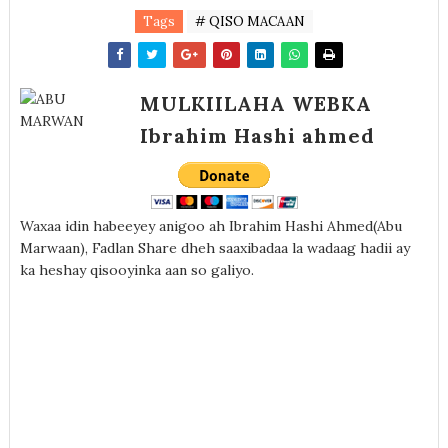
Tags
# QISO MACAAN
MULKIILAHA WEBKA
Ibrahim Hashi ahmed
Waxaa idin habeeyey anigoo ah Ibrahim Hashi Ahmed(Abu
Marwaan), Fadlan Share dheh saaxibadaa la wadaag hadii ay
ka heshay qisooyinka aan so galiyo.