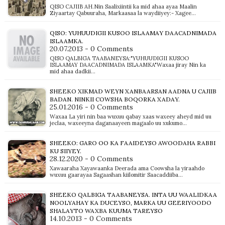
QISO CAJIIB AH.Nin Saalixiintii ka mid ahaa ayaa Maalin
Ziyaartay Qabuuraha, Markaasaa la waydiiyey:- Xagee…
QISO: YUHUUDIGII KUSOO ISLAAMAY DAACADNIMADA
ISLAAMKA.
20.07.2013 - 0 Comments
QISO QALBIGA TAABANEYSA:"YUHUUDIGII KUSOO
ISLAAMAY DAACADNIMADA ISLAAMKA"Waxaa jiray Nin ka
mid ahaa dadkii…
SHEEKO XIKMAD WEYN XANBAARSAN AADNA U CAJIIB
BADAN. NINKII COWSHA BOQORKA XADAY.
25.01.2016 - 0 Comments
Waxaa La yiri nin baa wuxuu qabay xaas waxeey aheyd mid uu
jeclaa, waxeeyna daganaayeen magaalo uu xukumo…
SHEEKO: GARO OO KA FAAIDEYSO AWOODAHA RABBI
KU SIIYEY.
28.12.2020 - 0 Comments
Xawaaraha Xayawaanka Deerada ama Coowsha la yiraahdo
wuxuu gaarayaa Sagaashan kiilomitir Saacaddiiba…
SHEEKO QALBIGA TAABANEYSA. INTA UU WAALIDKAA
NOOLYAHAY KA DUCEYSO, MARKA UU GEERIYOODO
SHALAYTO WAXBA KUUMA TAREYSO
14.10.2013 - 0 Comments