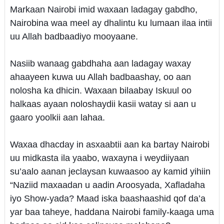
Markaan Nairobi imid waxaan ladagay gabdho,
Nairobina waa meel ay dhalintu ku lumaan ilaa intii
uu Allah badbaadiyo mooyaane.
Nasiib wanaag gabdhaha aan ladagay waxay
ahaayeen kuwa uu Allah badbaashay, oo aan
nolosha ka dhicin. Waxaan bilaabay Iskuul oo
halkaas ayaan noloshaydii kasii watay si aan u
gaaro yoolkii aan lahaa.
Waxaa dhacday in asxaabtii aan ka bartay Nairobi
uu midkasta ila yaabo, waxayna i weydiiyaan
su’aalo aanan jeclaysan kuwaasoo ay kamid yihiin
“Naziid maxaadan u aadin Aroosyada, Xafladaha
iyo Show-yada? Maad iska baashaashid qof da’a
yar baa taheye, haddana Nairobi family-kaaga uma