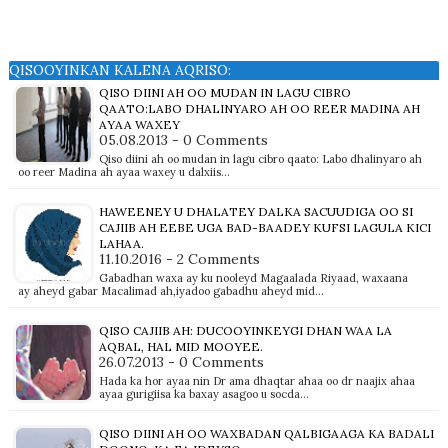
QISOOYINKAN KALENA AQRISO:
QISO DIINI AH OO MUDAN IN LAGU CIBRO
QAATO:LABO DHALINYARO AH OO REER MADINA AH
AYAA WAXEY
05.08.2013 - 0 Comments
Qiso diini ah oo mudan in lagu cibro qaato: Labo dhalinyaro ah
oo reer Madina ah ayaa waxey u dalxiis…
HAWEENEY U DHALATEY DALKA SACUUDIGA OO SI
CAJIIB AH EEBE UGA BAD-BAADEY KUFSI LAGULA KICI
LAHAA.
11.10.2016 - 2 Comments
Gabadhan waxa ay ku nooleyd Magaalada Riyaad, waxaana
ay aheyd gabar Macalimad ah,iyadoo gabadhu aheyd mid…
QISO CAJIIB AH: DUCOOYINKEYGI DHAN WAA LA
AQBAL, HAL MID MOOYEE.
26.07.2013 - 0 Comments
Hada ka hor ayaa nin Dr ama dhaqtar ahaa oo dr naajix ahaa
ayaa gurigiisa ka baxay asagoo u socda…
QISO DIINI AH OO WAXBADAN QALBIGAAGA KA BADALI