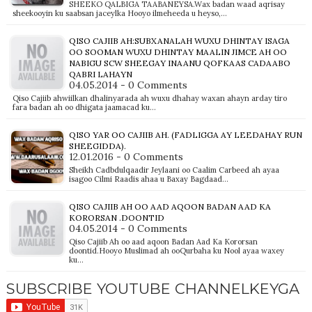
SHEEKO QALBIGA TAABANEYSA.Wax badan waad aqrisay
sheekooyin ku saabsan jaceylka Hooyo ilmeheeda u heyso,…
QISO CAJIIB AH:SUBXANALAH WUXU DHINTAY ISAGA
OO SOOMAN WUXU DHINTAY MAALIN JIMCE AH OO
NABIGU SCW SHEEGAY INAANU QOFKAAS CADAABO
QABRI LAHAYN
04.05.2014 - 0 Comments
Qiso Cajiib ahwiilkan dhalinyarada ah wuxu dhahay waxan ahayn arday tiro
fara badan ah oo dhigata jaamacad ku…
QISO YAR OO CAJIIB AH. (FADLIGGA AY LEEDAHAY RUN
SHEEGIDDA).
12.01.2016 - 0 Comments
Sheikh Cadbdulqaadir Jeylaani oo Caalim Carbeed ah ayaa
isagoo Cilmi Raadis ahaa u Baxay Bagdaad…
QISO CAJIIB AH OO AAD AQOON BADAN AAD KA
KORORSAN .DOONTID
04.05.2014 - 0 Comments
Qiso Cajiib Ah oo aad aqoon Badan Aad Ka Kororsan
doontid.Hooyo Muslimad ah ooQurbaha ku Nool ayaa waxey
ku…
SUBSCRIBE YOUTUBE CHANNELKEYGA