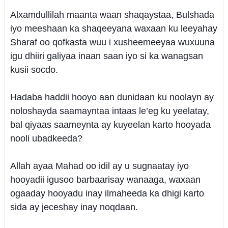
Alxamdullilah maanta waan shaqaystaa, Bulshada
iyo meeshaan ka shaqeeyana waxaan ku leeyahay
Sharaf oo qofkasta wuu i xusheemeeyaa wuxuuna
igu dhiiri galiyaa inaan saan iyo si ka wanagsan
kusii socdo.
Hadaba haddii hooyo aan dunidaan ku noolayn ay
noloshayda saamayntaa intaas le’eg ku yeelatay,
bal qiyaas saameynta ay kuyeelan karto hooyada
nooli ubadkeeda?
Allah ayaa Mahad oo idil ay u sugnaatay iyo
hooyadii igusoo barbaarisay wanaaga, waxaan
ogaaday hooyadu inay ilmaheeda ka dhigi karto
sida ay jeceshay inay noqdaan.