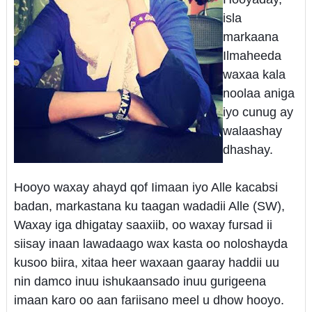
isla
markaana
Ilmaheeda
waxaa kala
noolaa aniga
iyo cunug ay
walaashay
dhashay.
Hooyo waxay ahayd qof Iimaan iyo Alle kacabsi
badan, markastana ku taagan wadadii Alle (SW),
Waxay iga dhigatay saaxiib, oo waxay fursad ii
siisay inaan lawadaago wax kasta oo noloshayda
kusoo biira,
xitaa heer waxaan gaaray haddii uu
nin damco inuu ishukaansado inuu gurigeena
imaan karo oo aan fariisano meel u dhow hooyo.