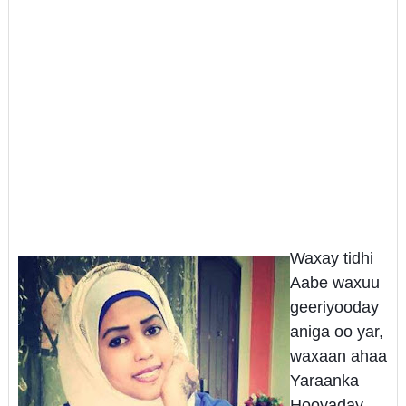
Waxay tidhi
Aabe waxuu
geeriyooday
aniga oo yar,
waxaan ahaa
Yaraanka
Hooyaday,