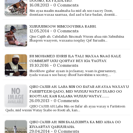
DOONO, KA FA,IDEYSO.
16.08.2013 - 0 Comments
Nin ayaa maalin maalmaha ka mid ah soo raacey Doon,
doontaas waxaa saarnaa, dad aad u fara-badan, doontii…
XUSUUSNOOW NIMCOOYINKA RABBI.
12.05.2014 - 0 Comments
Qiso Cajiib ah. Cabdallah Bincmah Wuxuu ahaa nin Xubnihiisa
Shaqeen waayeen, waxaana noqday Qof Baraalis…
SH MOHAMED IDIRIS ILA TALI: MAXAA NAAG KALE
COMMENT UGU QORTAY BEY IGA TAGTAY.
19.10.2016 - 0 Comments
Sheekhow gabar ayaan is jeclaanay, waan is guursanney,
iyada waxaa u soo baxay dhoof hawshiisu u socotey,…
QISO CAJIIB AH. LABA NIN OO SAFAR AH AYAA WAXAY U
FARIISTEEN QADO, MID WUXUU WATAY 5XABO OO
ROOTI AH, KAN KALANA WUXUU WATAY.........
26.09.2013 - 0 Comments
QISO CAJIIB AH.Laba Nin oo Safar ah ayaa waxay u Fariisteen
Qado, mid wuxuu Watay 5xabo oo Rooti ah, kan…
QISO CAJIIB AH: NIN SAALIXIINTA KA MID AHAA OO
ZIYAARTAY QABUURAHA.
29.04.2014 - 0 Comments