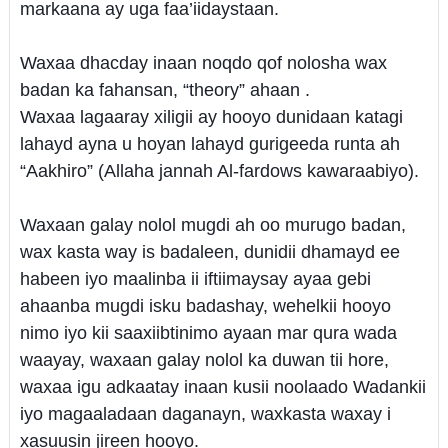
markaana ay uga faa’iidaystaan.
Waxaa dhacday inaan noqdo qof nolosha wax
badan ka fahansan, “theory” ahaan .
Waxaa lagaaray xiligii ay hooyo dunidaan katagi
lahayd ayna u hoyan lahayd gurigeeda runta ah
“Aakhiro” (Allaha jannah Al-fardows kawaraabiyo).
Waxaan galay nolol mugdi ah oo murugo badan,
wax kasta way is badaleen, dunidii dhamayd ee
habeen iyo maalinba ii iftiimaysay ayaa gebi
ahaanba mugdi isku badashay, wehelkii hooyo
nimo iyo kii saaxiibtinimo ayaan mar qura wada
waayay, waxaan galay nolol ka duwan tii hore,
waxaa igu adkaatay inaan kusii noolaado Wadankii
iyo magaaladaan daganayn, waxkasta waxay i
xasuusin jireen hooyo.