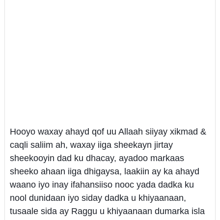
Hooyo waxay ahayd qof uu Allaah siiyay xikmad &
caqli saliim ah, waxay iiga sheekayn jirtay
sheekooyin dad ku dhacay, ayadoo markaas
sheeko ahaan iiga dhigaysa, laakiin ay ka ahayd
waano iyo inay ifahansiiso nooc yada dadka ku
nool dunidaan iyo siday dadka u khiyaanaan,
tusaale sida ay Raggu u khiyaanaan dumarka isla