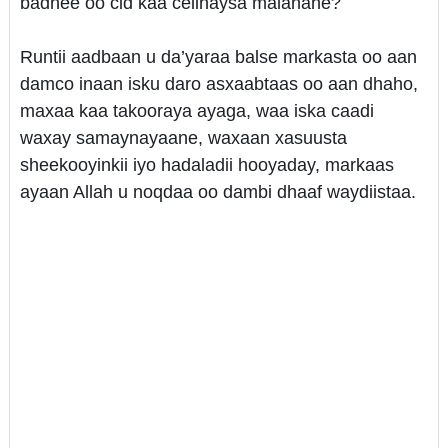
badnee oo cid kaa celinaysa malahane?
Runtii aadbaan u da’yaraa balse markasta oo aan
damco inaan isku daro asxaabtaas oo aan dhaho,
maxaa kaa takooraya ayaga, waa iska caadi
waxay samaynayaane, waxaan xasuusta
sheekooyinkii iyo hadaladii hooyaday, markaas
ayaan Allah u noqdaa oo dambi dhaaf waydiistaa.