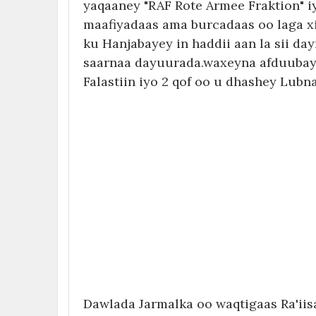
yaqaaney "RAF Rote Armee Fraktion" i
maafiyadaas ama burcadaas oo laga x
ku Hanjabayey in haddii aan la sii d
saarnaa dayuurada.waxeyna afduubaya
Falastiin iyo 2 qof oo u dhashey Lubn
Dawlada Jarmalka oo waqtigaas Ra'ii