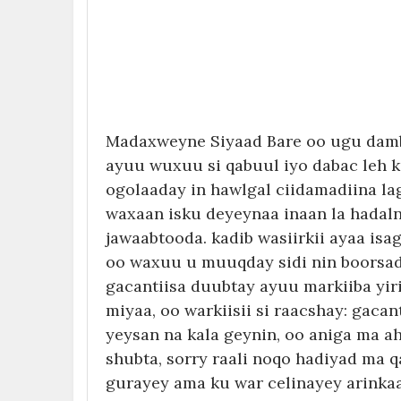
Madaxweyne Siyaad Bare oo ugu dambe
ayuu wuxuu si qabuul iyo dabac leh 
ogolaaday in hawlgal ciidamadiina la
waxaan isku deyeynaa inaan la hadaln
jawaabtooda. kadib wasiirkii ayaa is
oo waxuu u muuqday sidi nin boorsad
gacantiisa duubtay ayuu markiiba yiri
miyaa, oo warkiisii si raacshay: gaca
yeysan na kala geynin, oo aniga ma a
shubta, sorry raali noqo hadiyad ma q
gurayey ama ku war celinayey arinkaa