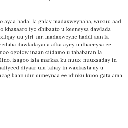
o ayaa hadal la galay madaxweynaha, wuxuu aad
o khasaaro iyo dhibaato u keeneysa dawlada
xiiqay uu yiri; mr. madaxweyne haddi aan la
eedaba dawladayada afka ayey u dhaceysa ee
oo ogolow inaan ciidamo u tababaran la
lino. isagoo isla markaa ku nuux-nuuxsaday in
iyeed diyaar ula tahay in waxkasta ay u
acag baan idin siineynaa ee idinku kuoo gata ama