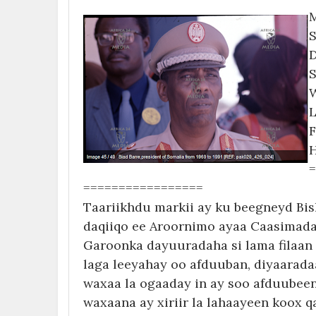
S
D
S
W
L
F
H
=
=================
Taariikhdu markii ay ku beegneyd Bishi
daqiiqo ee Aroornimo ayaa Caasimad
Garoonka dayuuradaha si lama filaan
laga leeyahay oo afduuban, diyaarad
waxaa la ogaaday in ay soo afduubee
waxaana ay xiriir la lahaayeen koox q