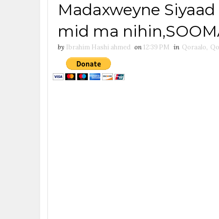
Madaxweyne Siyaad B
mid ma nihin,SOOMA
by
Ibrahim Hashi ahmed
on
12:39 PM
in
Qoraalo
,
Qo