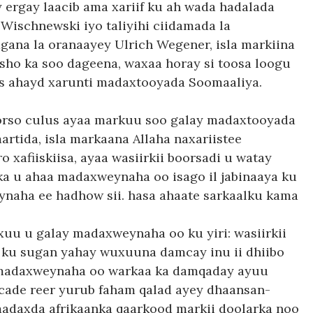
ergay laacib ama xariif ku ah wada hadalada
. Wischnewski iyo taliyihi ciidamada la
agana la oranaayey Ulrich Wegener, isla markiina
ho ka soo dageena, waxaa horay si toosa loogu
s ahayd xarunti madaxtooyada Soomaaliya.
oorso culus ayaa markuu soo galay madaxtooyada
artida, isla markaana Allaha naxariistee
xafiiskiisa, ayaa wasiirkii boorsadi u watay
ka u ahaa madaxweynaha oo isago il jabinaaya ku
ynaha ee hadhow sii. hasa ahaate sarkaalku kama
uxuu u galay madaxweynaha oo ku yiri: wasiirkii
u ku sugan yahay wuxuuna damcay inu ii dhiibo
. madaxweynaha oo warkaa ka damqaday ayuu
n-cade reer yurub faham qalad ayey dhaansan-
madaxda afrikaanka qaarkood markii doolarka noo