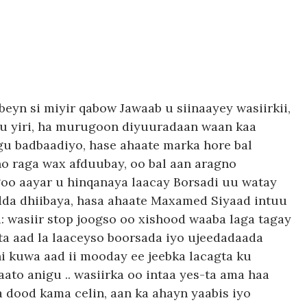
yn si miyir qabow Jawaab u siinaayey wasiirkii,
ku yiri, ha murugoon diyuuradaan waan kaa
gu badbaadiyo, hase ahaate marka hore bal
o raga wax afduubay, oo bal aan aragno
agoo aayar u hinqanaya laacay Borsadi uu watay
da dhiibaya, hasa ahaate Maxamed Siyaad intuu
: wasiir stop joogso oo xishood waaba laga tagay
nta aad la laaceyso boorsada iyo ujeedadaada
hi kuwa aad ii mooday ee jeebka lacagta ku
aato anigu .. wasiirka oo intaa yes-ta ama haa
 dood kama celin, aan ka ahayn yaabis iyo