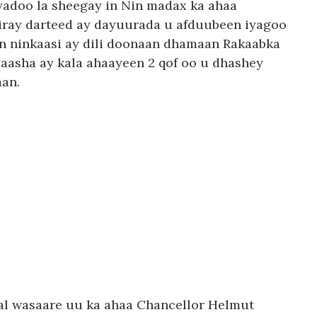
yadoo la sheegay in Nin madax ka ahaa
iray darteed ay dayuurada u afduubeen iyagoo
ayn ninkaasi ay dili doonaan dhamaan Rakaabka
asha ay kala ahaayeen 2 qof oo u dhashey
aan.
sal wasaare uu ka ahaa Chancellor Helmut