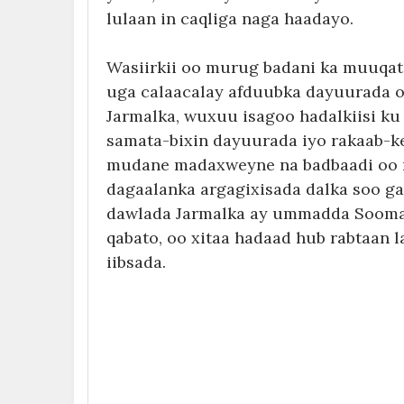
lulaan in caqliga naga haadayo.
Wasiirkii oo murug badani ka muuqat
uga calaacalay afduubka dayuurada o
Jarmalka, wuxuu isagoo hadalkiisi ku 
samata-bixin dayuurada iyo rakaab-k
mudane madaxweyne na badbaadi oo n
dagaalanka argagixisada dalka soo ga
dawlada Jarmalka ay ummadda Soomaal
qabato, oo xitaa hadaad hub rabtaan l
iibsada.