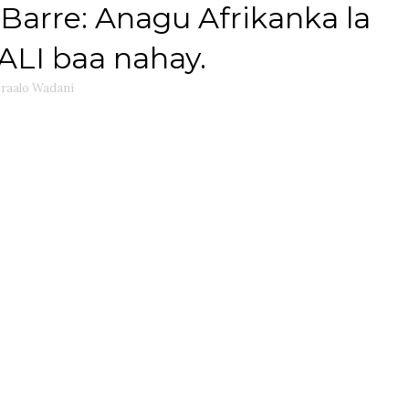
arre: Anagu Afrikanka la
LI baa nahay.
raalo Wadani