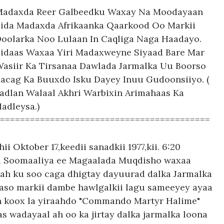
Madaxda Reer Galbeedku Waxay Na Moodayaan
ida Madaxda Afrikaanka Qaarkood Oo Markii
oolarka Noo Lulaan In Caqliga Naga Haadayo.
idaas Waxaa Yiri Madaxweyne Siyaad Bare Mar
asiir Ka Tirsanaa Dawlada Jarmalka Uu Boorso
acag Ka Buuxdo Isku Dayey Inuu Gudoonsiiyo. (
adlan Walaal Akhri Warbixin Arimahaas Ka
adleysa.)
==========================================
i Oktober 17,keedii sanadkii 1977,kii. 6:20
a Soomaaliya ee Magaalada Muqdisho waxaa
 ah ku soo caga dhigtay dayuurad dalka Jarmalka
aaso markii dambe hawlgalkii lagu sameeyey ayaa
n koox la yiraahdo "Commando Martyr Halime"
as wadayaal ah oo ka jirtay dalka jarmalka loona