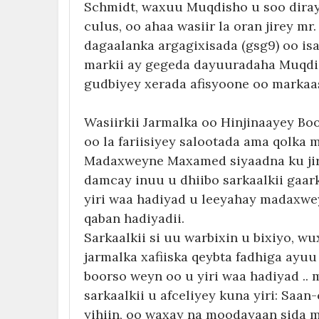
Schmidt, waxuu Muqdisho u soo diray 
culus, oo ahaa wasiir la oran jirey mr
dagaalanka argagixisada (gsg9) oo is
markii ay gegeda dayuuradaha Muqdis
gudbiyey xerada afisyoone oo markaa
Wasiirkii Jarmalka oo Hinjinaayey B
oo la fariisiyey salootada ama qolka m
Madaxweyne Maxamed siyaadna ku jiro 
damcay inuu u dhiibo sarkaalkii gaar
yiri waa hadiyad u leeyahay madaxwe
qaban hadiyadii.
Sarkaalkii si uu warbixin u bixiyo, w
jarmalka xafiiska qeybta fadhiga ayu
boorso weyn oo u yiri waa hadiyad .
sarkaalkii u afceliyey kuna yiri: Saa
yihiin, oo waxay na moodayaan sida 