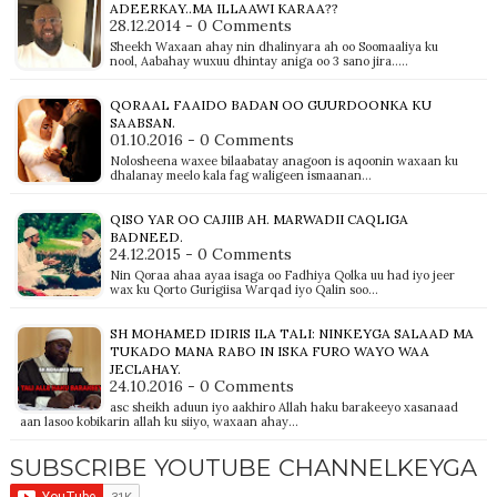
ADEERKAY..MA ILLAAWI KARAA??
28.12.2014 - 0 Comments
Sheekh Waxaan ahay nin dhalinyara ah oo Soomaaliya ku
nool, Aabahay wuxuu dhintay aniga oo 3 sano jira..…
QORAAL FAAIDO BADAN OO GUURDOONKA KU
SAABSAN.
01.10.2016 - 0 Comments
Nolosheena waxee bilaabatay anagoon is aqoonin waxaan ku
dhalanay meelo kala fag waligeen ismaanan…
QISO YAR OO CAJIIB AH. MARWADII CAQLIGA
BADNEED.
24.12.2015 - 0 Comments
Nin Qoraa ahaa ayaa isaga oo Fadhiya Qolka uu had iyo jeer
wax ku Qorto Gurigiisa Warqad iyo Qalin soo…
SH MOHAMED IDIRIS ILA TALI: NINKEYGA SALAAD MA
TUKADO MANA RABO IN ISKA FURO WAYO WAA
JECLAHAY.
24.10.2016 - 0 Comments
asc sheikh aduun iyo aakhiro Allah haku barakeeyo xasanaad
aan lasoo kobikarin allah ku siiyo, waxaan ahay…
SUBSCRIBE YOUTUBE CHANNELKEYGA