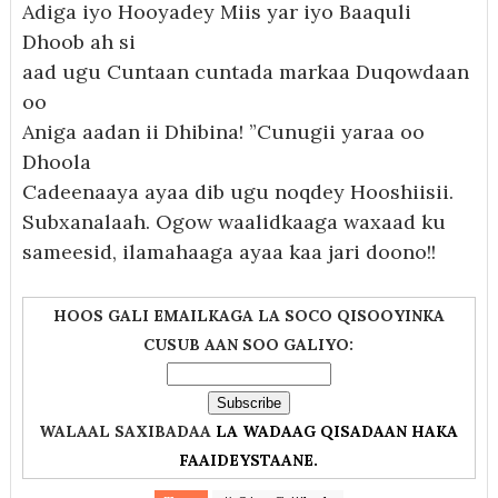
Adiga iyo Hooyadey Miis yar iyo Baaquli
Dhoob ah si
aad ugu Cuntaan cuntada markaa Duqowdaan
oo
Aniga aadan ii Dhibina! ”Cunugii yaraa oo
Dhoola
Cadeenaaya ayaa dib ugu noqdey Hooshiisii.
Subxanalaah. Ogow waalidkaaga waxaad ku
sameesid, ilamahaaga ayaa kaa jari doono!!
HOOS GALI EMAILKAGA LA SOCO QISOOYINKA
CUSUB AAN SOO GALIYO:
WALAAL SAXIBADAA
LA WADAAG QISADAAN HAKA
FAAIDEYSTAANE.