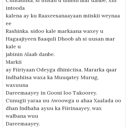
Cuntadiisa, si uusan u dhibin mar danbe, xili
intooda
kalena ay ku Raaxeesanaayaan miiskii weynaa
ee
Rashinka. sidoo kale markaana waxey u
Hagaajiyeen Baaquli Dhoob ah si uusan mar
kale u
jabinin Alaab danbe.
Markii
ay Fiiriyaan Odeyga dhiniciisa, Mararka qaar
Indhahiisa waxa ka Muuqatey Murug,
waxuuna
Dareemaayey in Gooni loo Takoorey.
Cunugii yaraa uu Awoowga u ahaa Xaalada oo
dhan Indhaha ayuu ka Fiirinaayey, wax
walbana wuu
Dareemaayey.