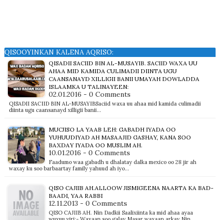
QISOOYINKAN KALENA AQRISO:
QISADII SACIID BIN AL-MUSAYIB. SACIID WAXA UU
AHAA MID KAMIDA CULIMADII DIINTA UGU
CAANSANAYD XILLIGII BANII UMAYAH DOWLADDA
ISLAAMKA U TALINAYEEN:
02.01.2016 - 0 Comments
QISADII SACIID BIN AL-MUSAYIBSaciid waxa uu ahaa mid kamida culimadii
diinta ugu caansanayd xilligii banii…
MUCJISO LA YAAB LEH: GABADH IYADA OO
YUHUUDIYAD AH MASAAJID GASHAY, KANA SOO
BAXDAY IYADA OO MUSLIM AH.
10.01.2016 - 0 Comments
Faadumo waa gabadh u dhalatay dalka mexico oo 28 jir ah
waxay ku soo barbaartay family yahuud ah iyo…
QISO CAJIIB AH.ALLOOW JISMIGEENA NAARTA KA BAD-
BAADI, YAA RABBI
12.11.2013 - 0 Comments
QISO CAJIIB AH. Nin Dadkii Saalixiinta ka mid ahaa ayaa
wuxuu yiri:- Waxaan soo galay Masar waxaan arkay Nin…