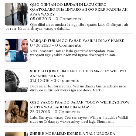
QISO DIINI AH OO MUDAN IN LAGU CIBRO
QAATO:LABO DHALINYARO AH OO REER MADINA AH
AYAA WAXEY
05.08.2013 - 0 Comments
Qiso diini ah oo mudan in lagu cibro qaato: Labo dhalinyaro ah
oo reer Madina ah ayaa waxey u dalxiis…
WARQAD FURAN OO FAHAD YASIN U DIRAY HAMZE.
07.06.2023 - 0 Comments
Raisul wasaare Hamze hala gaarsiiyo warqadan. Waa
warqadii iigu yaabka badnayd uguna dheerayd ee aan…
SHEEKO QOSOL BADAN OO DHEXMARTAY WIIL IYO
AABAHIIS KKKKKK
31.01.2016 - 3 Comments
Duqa safar buu ku maqnaa, Wiil uu dhalay buu telephone usoo
diray oo ku yiri eeraborka iga soo doon, Markuu…
QISO YAROO FAAIDO BADAN: "OGOW WIILKEYGIYOW
RUNTA WAA LAGU BADBAADAA".
25.01.2016 - 0 Comments
Laba Nin ayaa waxey Ceersanaayeen Wiil yar, haddaba Wiilkii
siduu uu Ordaayey wuxuu arkey meel lagu Dhuuman…
SHEIKH MOHAMED IDIRIS ILA TALI. URUGADA