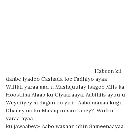
Habeen kii
danbe iyadoo Cashada loo Fadhiyo ayaa
Wiilkii yaraa aad u Mashquulay isagoo Miis ka
Hoostiisa Alaab ku Ciyaaraaya, Aabihiis ayuu u
Weydiiyey si dagan oo yiri:- Aabo maxaa kugu
Dhacey oo ku Mashquulsan tahey?. Wiilkii
yaraa ayaa
ku jawaabey:- Aabo waxaan idiin Sameenaayaa