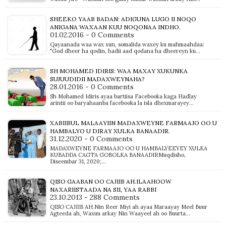
SHEEKO YAAB BADAN: ADIGUNA LUGO II NOQO
ANIGANA WAXAAN KUU NOQONAA INDHO.
01.02.2016 - 0 Comments
Qayaanada waa wax xun, somalida waxey ku mahmaahdaa:
"God dheer ha qodin, hadii aad qodana ha dheereyn ku…
SH MOHAMED IDIRIS: WAA MAXAY XUKUNKA
SUJUUDIDII MADAXWEYNAHA?
28.01.2016 - 0 Comments
Sh Mohamed Idiris ayaa bartiisa Facebooka kaga Hadlay
arintii oo baryahaanba facebooka la isla dhexmarayey…
XABIIBUL MALAAYIIN MADAXWEYNE FARMAAJO OO U
HAMBALYO U DIRAY XULKA BANAADIR.
31.12.2020 - 0 Comments
MADAXWEYNE FARMAAJO OO U HAMBALYEEYEY XULKA
KUBADDA CAGTA GOBOLKA BANAADIRMuqdisho,
Diseembar 31, 2020;…
QISO GAABAN OO CAJIIB AH.ILAAHOOW
NAXARIISTAADA NA SII, YAA RABBI
23.10.2013 - 288 Comments
QISO CAJIIB AH.Nin Reer Miyi ah ayaa Maraayay Meel Buur
Agteeda ah, Waxuu arkay Nin Waayeel ah oo Buurta…