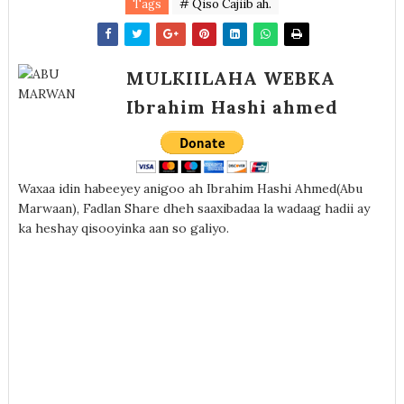
Tags
# Qiso Cajiib ah.
MULKIILAHA WEBKA
Ibrahim Hashi ahmed
Waxaa idin habeeyey anigoo ah Ibrahim Hashi Ahmed(Abu
Marwaan), Fadlan Share dheh saaxibadaa la wadaag hadii ay
ka heshay qisooyinka aan so galiyo.