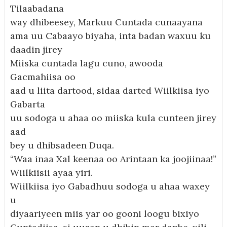
Tilaabadana
way dhibeesey, Markuu Cuntada cunaayana
ama uu Cabaayo biyaha, inta badan waxuu ku
daadin jirey
Miiska cuntada lagu cuno, awooda
Gacmahiisa oo
aad u liita dartood, sidaa darted Wiilkiisa iyo
Gabarta
uu sodoga u ahaa oo miiska kula cunteen jirey
aad
bey u dhibsadeen Duqa.
“Waa inaa Xal keenaa oo Arintaan ka joojiinaa!”
Wiilkiisii ayaa yiri.
Wiilkiisa iyo Gabadhuu sodoga u ahaa waxey
u
diyaariyeen miis yar oo gooni loogu bixiyo