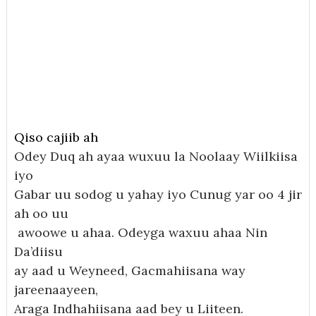
Qiso cajiib ah
Odey Duq ah ayaa wuxuu la Noolaay Wiilkiisa
iyo
Gabar uu sodog u yahay iyo Cunug yar oo 4 jir
ah oo uu
awoowe u ahaa. Odeyga waxuu ahaa Nin
Da’diisu
ay aad u Weyneed, Gacmahiisana way
jareenaayeen,
Araga Indhahiisana aad bey u Liiteen.