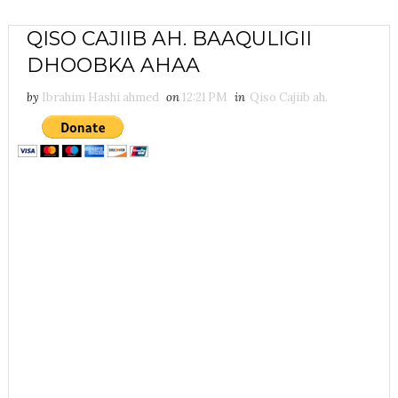
QISO CAJIIB AH. BAAQULIGII
DHOOBKA AHAA
by
Ibrahim Hashi ahmed
on
12:21 PM
in
Qiso Cajiib ah.